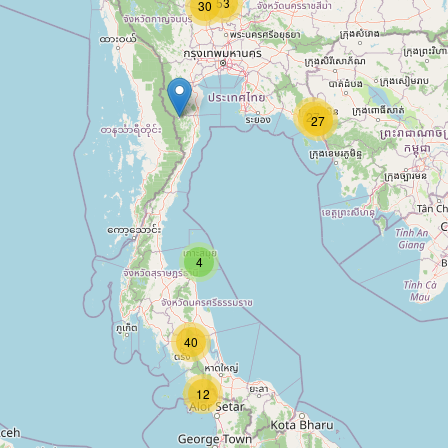
53
30
27
27
4
40
12