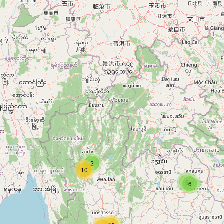
2
10
8
6