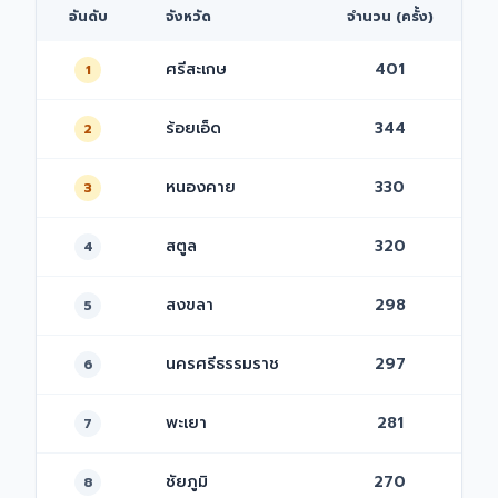
อันดับ
จังหวัด
จำนวน (ครั้ง)
ศรีสะเกษ
401
1
ร้อยเอ็ด
344
2
หนองคาย
330
3
สตูล
320
4
สงขลา
298
5
นครศรีธรรมราช
297
6
พะเยา
281
7
ชัยภูมิ
270
8