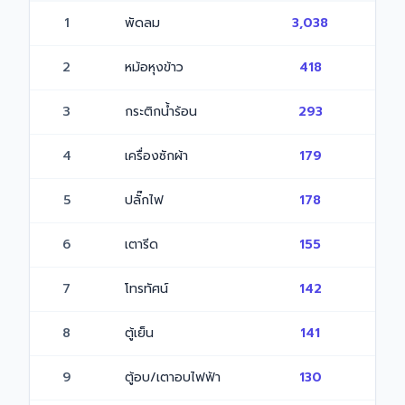
1
พัดลม
3,038
2
หม้อหุงข้าว
418
3
กระติกน้ำร้อน
293
4
เครื่องซักผ้า
179
5
ปลั๊กไฟ
178
6
เตารีด
155
7
โทรทัศน์
142
8
ตู้เย็น
141
9
ตู้อบ/เตาอบไฟฟ้า
130